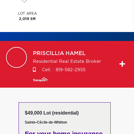
LOT AREA
2,019 SM
PRISCILLIA
HAMEL
Residential Real Estate Broker
Cell. :
819-582-2955
$49,000 Lot (residential)
Sainte-Cécile-de-Whitton
For your home insurance,